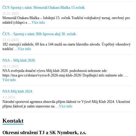
ČUS Sportuj s námi: Memoriál Otakara Blažka 15.ročník
21.11.2025
Memoriál Otakara Blažka – Jubilejní 15. ročník Tradiční volejbalový turnaj, otevřený pro
mládež (chlapci a …
Více info
ČUS – Sportuj s námi: Běh lipovou alejí 30. ročník
21.11.2025
182 startující mládeže, 69 žen a 144 mužů na startu hlavního závodu. Úspěšný víkendový
tradiční …
Více info
NSA – Můj klub 2026
18.11.2025
NSA zveřejnila dotační výzvu Můj klub 2026. podrobnosti neleznete zde:
https://nsa.gov.cz/dotace/vyzva-8-2026-muj-klub-2026/ Doplňující info nalznete zde: …
Více info
NSA Můj klub 2024
4.1.2024
Národní sportovní agentura obnovila příjem žádostí ve Výzvě Můj Klub 2024. Ukončení
příjmu žádostí je zatím stanoveno na …
Více info
Kontakt
Okresní sdružení TJ a SK Nymburk, z.s.