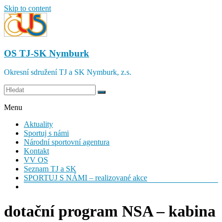
Skip to content
OS TJ-SK Nymburk
Okresní sdružení TJ a SK Nymburk, z.s.
Menu
Aktuality
Sportuj s námi
Národní sportovní agentura
Kontakt
VV OS
Seznam TJ a SK
SPORTUJ S NÁMI – realizované akce
dotační program NSA – kabina