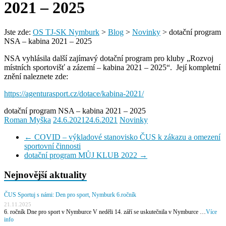
2021 – 2025
Jste zde:
OS TJ-SK Nymburk
>
Blog
>
Novinky
>
dotační program
NSA – kabina 2021 – 2025
NSA vyhlásila další zajímavý dotační program pro kluby „Rozvoj
místních sportovišť a zázemí – kabina 2021 – 2025“. Její kompletní
znění naleznete zde:
https://agenturasport.cz/dotace/kabina-2021/
dotační program NSA – kabina 2021 – 2025
Roman Myška
24.6.2021
24.6.2021
Novinky
←
COVID – výkladové stanovisko ČUS k zákazu a omezení
sportovní činnosti
dotační program MŮJ KLUB 2022
→
Nejnovější aktuality
ČUS Sportuj s námi: Den pro sport, Nymburk 6.ročník
21.11.2025
6. ročník Dne pro sport v Nymburce V neděli 14. září se uskutečnila v Nymburce …
Více
info